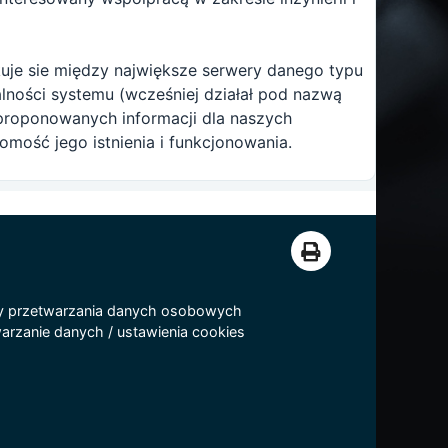
uje sie między największe serwery danego typu
łalności systemu (wcześniej działał pod nazwą
roponowanych informacji dla naszych
omość jego istnienia i funkcjonowania.
y przetwarzania danych osobowych
arzanie danych
/
ustawienia cookies