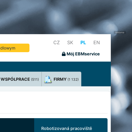
CZ
SK
PL
EN
andlowym
Mój EBMservice
WSPÓŁPRACE
FIRMY
(511)
(1 132)
Robotizovaná pracoviště