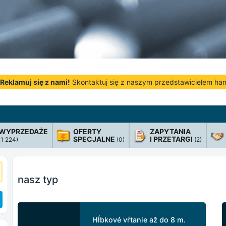
Reklamuj się z nami!
Skontaktuj się z naszym przedstawicielem h
WYPRZEDAŻE
OFERTY
ZAPYTANIA
SPECJALNE
I PRZETARGI
(1 224)
(0)
(2)
nasz typ
Hĺbkové vŕtanie až do 8 m.