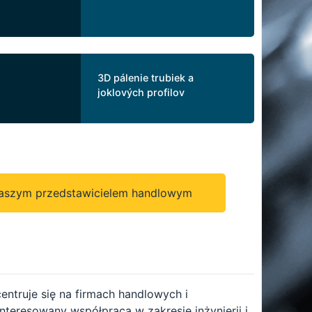
3D pálenie trubiek a
joklových profilov
naszym przedstawicielem handlowym
ntruje się na firmach handlowych i
interesowany współpracą w zakresie inżynierii i