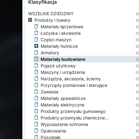
klasyfikacja
WSZELKIE DZIEDZINY
(0
Produkty i towary
(0
Materiały łączeniowe
(0
Łożyska i akcesoria
(0
Części maszyn
(0
Materiały hutnicze
(0
Armatury
(0
Materiały budowlane
(0
Pojazd użytkowy
(0
Maszyny i urządzenia
(0
Narzędzia, akcesoria, ścierny
(0
Przyrządy pomiarowe i sterujące
(0
Zawiesia
(0
Materiały spawalnicze
(0
Materiały elektryczne
(0
Produkty przemysłu gumowego
(0
Produkty przemysłu chemicznego
(0
Wyposażenie ochronne
(0
Opakowania
(0
Pozostałe
(0