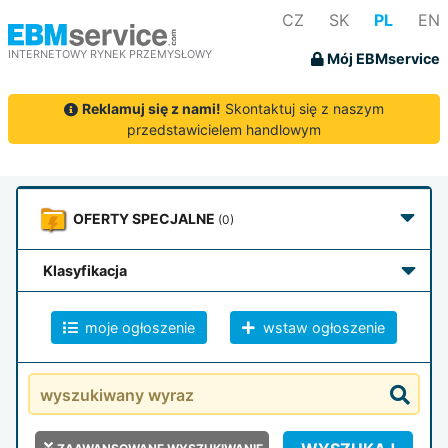
CZ
SK
PL
EN
INTERNETOWY RYNEK PRZEMYSŁOWY
Mój EBMservice
Reklamuj się z nami!
Skontaktuj się z naszym
przedstawicielem handlowym
OFERTY
SPECJALNE
(0)
klasyfikacja
moje ogłoszenie
wstaw ogłoszenie