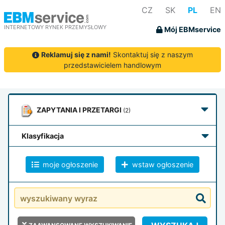
CZ
SK
PL
EN
INTERNETOWY RYNEK PRZEMYSŁOWY
Mój EBMservice
Reklamuj się z nami!
Skontaktuj się z naszym
przedstawicielem handlowym
ZAPYTANIA
I PRZETARGI
(2)
klasyfikacja
moje ogłoszenie
wstaw ogłoszenie