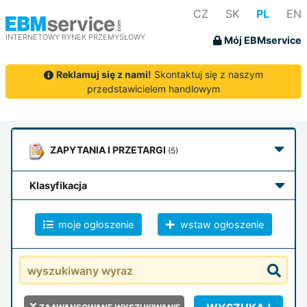
CZ
SK
PL
EN
INTERNETOWY RYNEK PRZEMYSŁOWY
Mój EBMservice
Reklamuj się z nami!
Skontaktuj się z naszym
przedstawicielem handlowym
ZAPYTANIA
I PRZETARGI
(5)
klasyfikacja
moje ogłoszenie
wstaw ogłoszenie