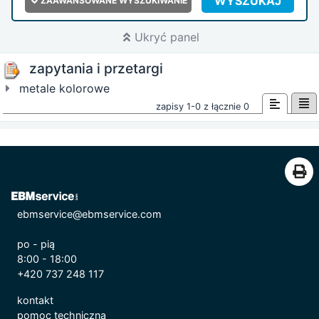
WYSZUKAJ
ZAAWANSOWANE WYSZUKIWANIE
Ukryć panel
zapytania i przetargi
metale kolorowe
zapisy 1-0 z łącznie 0
ebmservice@ebmservice.com
po - pią
8:00 - 18:00
+420 737 248 117
kontakt
pomoc techniczna