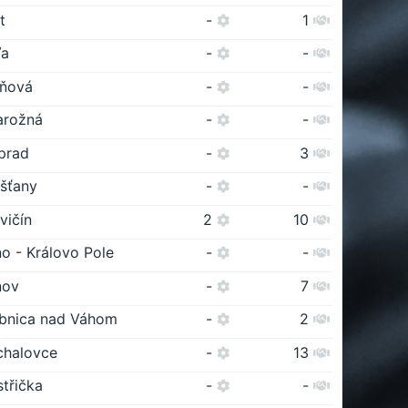
t
-
1
ľa
-
-
iňová
-
-
arožná
-
-
prad
-
3
ešťany
-
-
vičín
2
10
no - Královo Pole
-
-
nov
-
7
bnica nad Váhom
-
2
chalovce
-
13
střička
-
-