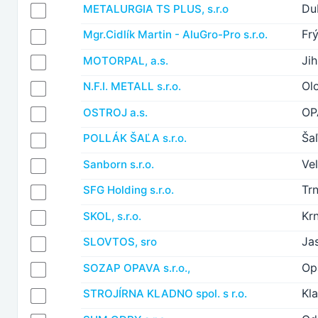
Du
METALURGIA TS PLUS, s.r.o
Fr
Mgr.Cidlík Martin - AluGro-Pro s.r.o.
Jih
MOTORPAL, a.s.
Ol
N.F.I. METALL s.r.o.
OP
OSTROJ a.s.
Ša
POLLÁK ŠAĽA s.r.o.
Vel
Sanborn s.r.o.
Tr
SFG Holding s.r.o.
Kr
SKOL, s.r.o.
Ja
SLOVTOS, sro
Op
SOZAP OPAVA s.r.o.,
Kl
STROJÍRNA KLADNO spol. s r.o.