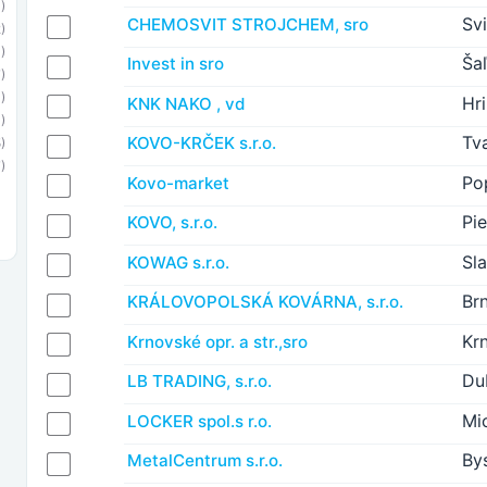
)
Svi
CHEMOSVIT STROJCHEM, sro
)
)
Ša
Invest in sro
)
1)
Hr
KNK NAKO , vd
)
Tv
KOVO-KRČEK s.r.o.
)
)
Po
Kovo-market
Pi
KOVO, s.r.o.
Sla
KOWAG s.r.o.
Br
KRÁLOVOPOLSKÁ KOVÁRNA, s.r.o.
Kr
Krnovské opr. a str.,sro
Du
LB TRADING, s.r.o.
Mi
LOCKER spol.s r.o.
By
MetalCentrum s.r.o.