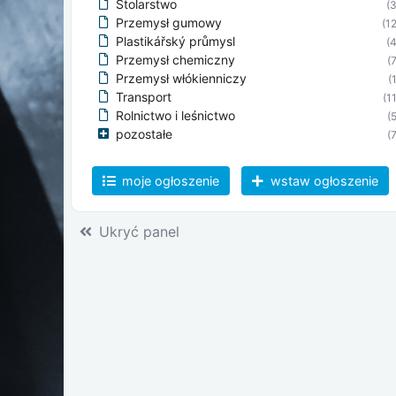
Stolarstwo
(3
Przemysł gumowy
(12
Plastikářský průmysl
(4
Przemysł chemiczny
(7
Przemysł włókienniczy
(
Transport
(11
Rolnictwo i leśnictwo
(5
pozostałe
(7
moje ogłoszenie
wstaw ogłoszenie
Ukryć panel