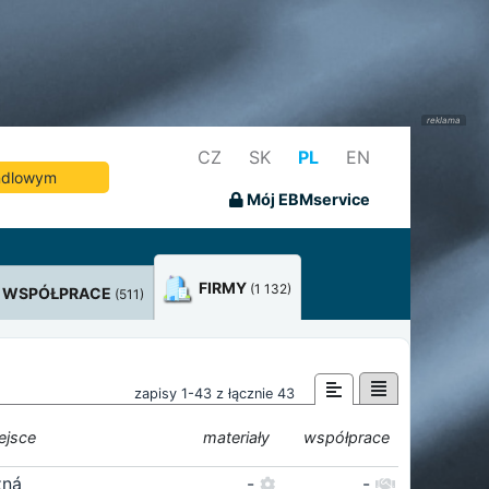
CZ
SK
PL
EN
andlowym
Mój EBMservice
FIRMY
(1 132)
WSPÓŁPRACE
(511)
zapisy 1-43 z łącznie 43
ejsce
materiały
współprace
žná
-
-