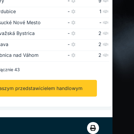
ry
-
9
rdubice
-
1
sucké Nové Mesto
-
-
važská Bystrica
-
2
nava
-
2
bnica nad Váhom
-
2
łącznie 43
naszym przedstawicielem handlowym