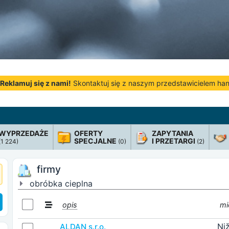
Reklamuj się z nami!
Skontaktuj się z naszym przedstawicielem h
WYPRZEDAŻE
OFERTY
ZAPYTANIA
SPECJALNE
I PRZETARGI
(1 224)
(0)
(2)
firmy
obróbka cieplna
opis
mi
Ni
ALDAN s.r.o.