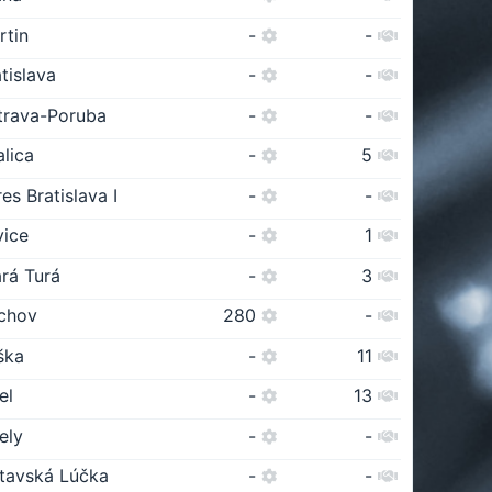
rtin
-
-
tislava
-
-
trava-Poruba
-
-
alica
-
5
es Bratislava I
-
-
vice
-
1
ará Turá
-
3
chov
280
-
ška
-
11
el
-
13
ely
-
-
etavská Lúčka
-
-