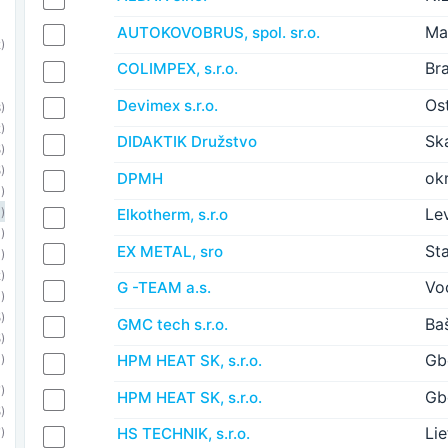
Ma
AUTOKOVOBRUS, spol. sr.o.
)
Bra
COLIMPEX, s.r.o.
Os
Devimex s.r.o.
)
)
Sk
DIDAKTIK Družstvo
)
)
okr
DPMH
)
Le
Elkotherm, s.r.o
)
)
St
EX METAL, sro
)
)
Vo
G -TEAM a.s.
)
)
Ba
GMC tech s.r.o.
)
Gb
HPM HEAT SK, s.r.o.
)
)
Gb
HPM HEAT SK, s.r.o.
)
Li
HS TECHNIK, s.r.o.
)