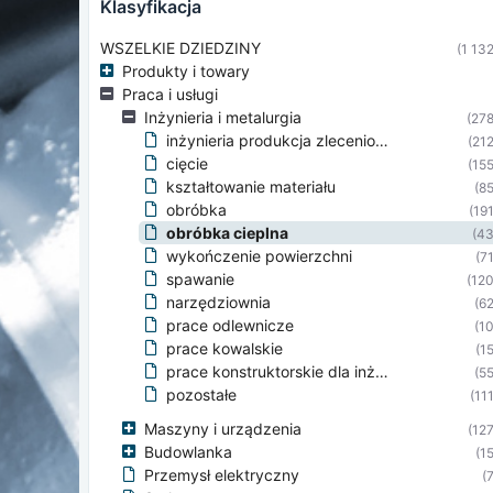
klasyfikacja
WSZELKIE DZIEDZINY
(1 132
Produkty i towary
Praca i usługi
Inżynieria i metalurgia
(278
inżynieria produkcja zleceniowa
(212
cięcie
(155
kształtowanie materiału
(85
obróbka
(191
obróbka cieplna
(43
wykończenie powierzchni
(71
spawanie
(120
narzędziownia
(62
prace odlewnicze
(10
prace kowalskie
(15
prace konstruktorskie dla inżynierii
(55
pozostałe
(111
Maszyny i urządzenia
(127
Budowlanka
(15
Przemysł elektryczny
(7