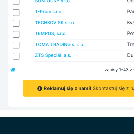
Od
SUM ODRY s.r.o.
Pa
T-Prom s.r.o.
Ky
TECHKOV SK s.r.o.
Po
TEMPUS, s.r.o.
Tr
TOMA TRADING s. r. o.
Du
ZTS Špeciál, a.s.
zapisy 1-43 z 
Reklamuj się z nami!
Skontaktuj się z 