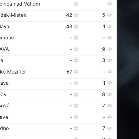
bnica nad Váhom
-
-
ýdek-Místek
42
5
lava
43
1
omouc
-
-
AVA
-
9
ľa
-
3
ké Meziříčí
57
-
nava
-
1
nov
-
8
sová
-
7
ava
-
-
adno
-
7