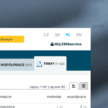
CZ
SK
PL
EN
andlowym
Mój EBMservice
FIRMY
(1 132)
WSPÓŁPRACE
(511)
zapisy 1-60 z łącznie 60
miejsce
materiały
współprace
rievidza
-
1