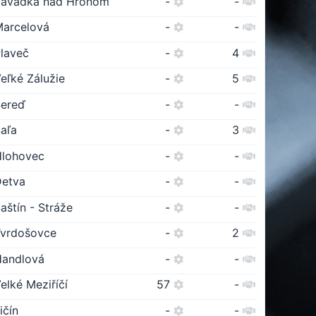
Závadka nad Hronom
-
-
arcelová
-
-
laveč
-
4
eľké Zálužie
-
5
Sereď
-
-
aľa
-
3
Hlohovec
-
-
Detva
-
-
aštín - Stráže
-
-
Tvrdošovce
-
2
Handlová
-
-
elké Meziříčí
57
-
ičín
-
-