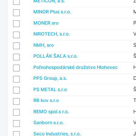
METICON, a.s.
M
MINOR Plus s.r.o.
P
MONER sro
V
NIROTECH, s.r.o.
NMH, sro
Š
POLLÁK ŠAĽA s.r.o.
Poľnohospodárské družstvo Hlohovec
PPS Group, a.s.
Š
PS METAL s.r.o
RB kov s.r.o
REMO spol.s r.o.
V
Sanborn s.r.o.
J
Seco Industries, s.r.o.