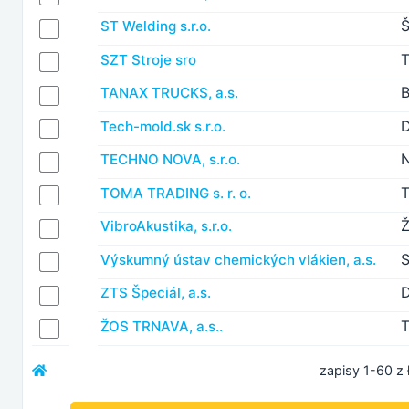
Š
ST Welding s.r.o.
T
SZT Stroje sro
B
TANAX TRUCKS, a.s.
D
Tech-mold.sk s.r.o.
TECHNO NOVA, s.r.o.
T
TOMA TRADING s. r. o.
Ž
VibroAkustika, s.r.o.
S
Výskumný ústav chemických vlákien, a.s.
ZTS Špeciál, a.s.
T
ŽOS TRNAVA, a.s..
zapisy 1-60 z 