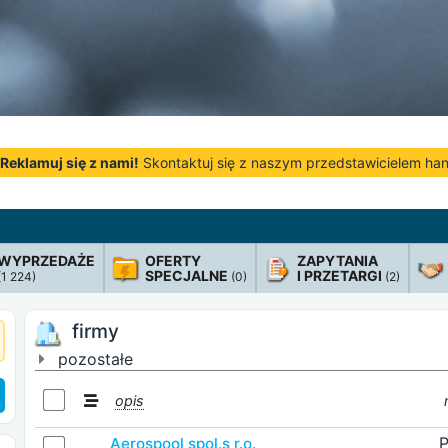
Reklamuj się z nami!
Skontaktuj się z naszym przedstawicielem h
WYPRZEDAŻE
OFERTY
ZAPYTANIA
SPECJALNE
I PRZETARGI
(1 224)
(0)
(2)
firmy
pozostałe
opis
P
Aerospool spol.s r.o.