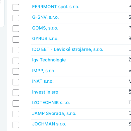
)
FERRMONT spol. s r.o.
S
G-SNV, s.r.o.
GOMS, s.r.o.
B
GYRUS s.r.o.
L
IDO EET - Levické strojárne, s.r.o.
Ž
Igv Technologie
IMPP, s.r.o.
M
INAT s.r.o.
Š
Invest in sro
T
IZOTECHNIK s.r.o.
JAMP Svorada, s.r.o.
S
JOCHMAN s.r.o.