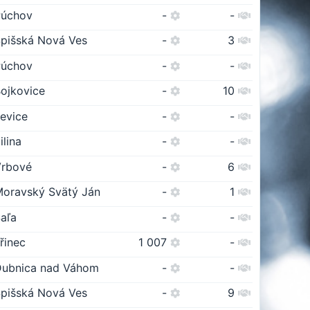
Púchov
-
-
pišská Nová Ves
-
3
Púchov
-
-
ojkovice
-
10
evice
-
-
ilina
-
-
Vrbové
-
6
oravský Svätý Ján
-
1
aľa
-
-
řinec
1 007
-
Dubnica nad Váhom
-
-
pišská Nová Ves
-
9