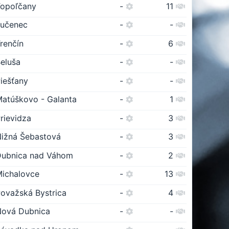
Topoľčany
-
11
Lučenec
-
-
renčín
-
6
eluša
-
-
iešťany
-
-
atúškovo - Galanta
-
1
rievidza
-
3
ižná Šebastová
-
3
Dubnica nad Váhom
-
2
ichalovce
-
13
ovažská Bystrica
-
4
Nová Dubnica
-
-