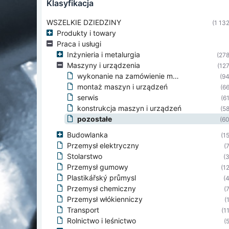
klasyfikacja
WSZELKIE DZIEDZINY
(1 132
Produkty i towary
Praca i usługi
Inżynieria i metalurgia
(278
Maszyny i urządzenia
(127
wykonanie na zamówienie maszyn i urządzeń
(94
montaż maszyn i urządzeń
(66
serwis
(61
konstrukcja maszyn i urządzeń
(58
pozostałe
(60
Budowlanka
(15
Przemysł elektryczny
(7
Stolarstwo
(3
Przemysł gumowy
(12
Plastikářský průmysl
(4
Przemysł chemiczny
(7
Przemysł włókienniczy
(
Transport
(11
Rolnictwo i leśnictwo
(5