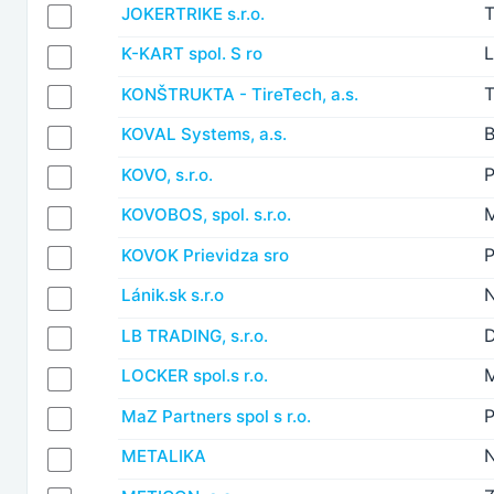
JOKERTRIKE s.r.o.
K-KART spol. S ro
T
KONŠTRUKTA - TireTech, a.s.
B
KOVAL Systems, a.s.
P
KOVO, s.r.o.
M
KOVOBOS, spol. s.r.o.
P
KOVOK Prievidza sro
N
Lánik.sk s.r.o
LB TRADING, s.r.o.
M
LOCKER spol.s r.o.
P
MaZ Partners spol s r.o.
METALIKA