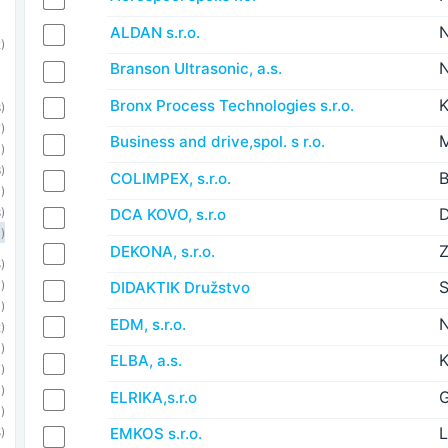
N
ALDAN s.r.o.
)
Branson Ultrasonic, a.s.
K
Bronx Process Technologies s.r.o.
)
)
Business and drive,spol. s r.o.
)
)
B
COLIMPEX, s.r.o.
)
DCA KOVO, s.r.o
)
)
Z
DEKONA, s.r.o.
)
S
DIDAKTIK Družstvo
)
)
N
EDM, s.r.o.
)
)
K
ELBA, a.s.
)
1)
G
ELRIKA,s.r.o
)
EMKOS s.r.o.
)