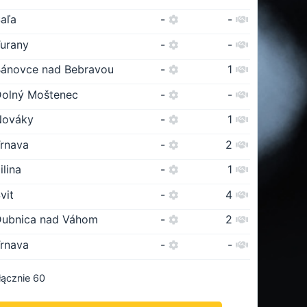
aľa
-
-
urany
-
-
ánovce nad Bebravou
-
1
olný Moštenec
-
-
Nováky
-
1
rnava
-
2
ilina
-
1
vit
-
4
Dubnica nad Váhom
-
2
rnava
-
-
łącznie 60