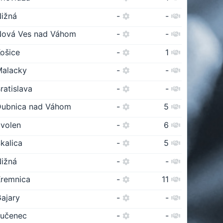
ižná
-
-
Nová Ves nad Váhom
-
-
ošice
-
1
Malacky
-
-
ratislava
-
-
Dubnica nad Váhom
-
5
volen
-
6
kalica
-
5
ižná
-
-
remnica
-
11
ajary
-
-
Lučenec
-
-