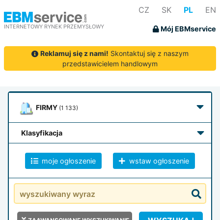
CZ
SK
PL
EN
INTERNETOWY RYNEK PRZEMYSŁOWY
Mój EBMservice
Reklamuj się z nami!
Skontaktuj się z naszym
przedstawicielem handlowym
FIRMY
(1 133)
klasyfikacja
moje ogłoszenie
wstaw ogłoszenie