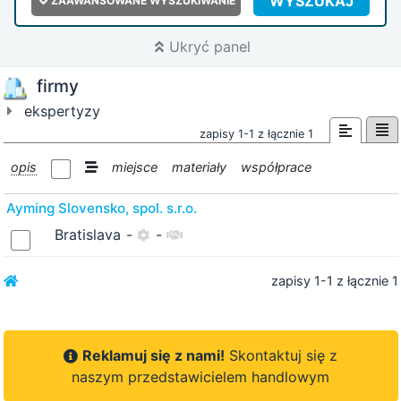
WYSZUKAJ
ZAAWANSOWANE WYSZUKIWANIE
Ukryć panel
firmy
ekspertyzy
zapisy 1-1 z łącznie 1
opis
miejsce
materiały
współprace
Ayming Slovensko, spol. s.r.o.
Bratislava
-
-
zapisy 1-1 z łącznie 1
Reklamuj się z nami!
Skontaktuj się z
naszym przedstawicielem handlowym