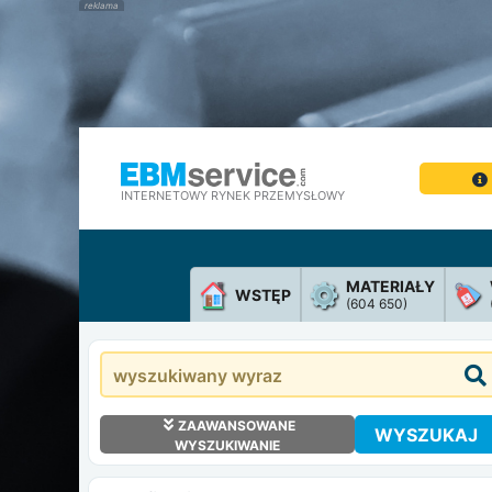
INTERNETOWY RYNEK PRZEMYSŁOWY
MATERIAŁY
WSTĘP
(604 650)
ZAAWANSOWANE
WYSZUKAJ
WYSZUKIWANIE