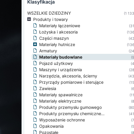
klasyfikacja
WSZELKIE DZIEDZINY
(1 133
Produkty i towary
Materiały łączeniowe
(31
Łożyska i akcesoria
(136
Części maszyn
(42
Materiały hutnicze
(136
Armatury
(24
Materiały budowlane
(9
Pojazd użytkowy
(4
Maszyny i urządzenia
(28
Narzędzia, akcesoria, ścierny
(43
Przyrządy pomiarowe i sterujące
(15
Zawiesia
(6
Materiały spawalnicze
(11
Materiały elektryczne
(8
Produkty przemysłu gumowego
(80
Produkty przemysłu chemicznego
(41
Wyposażenie ochronne
(7
Opakowania
(5
Pozostałe
(8