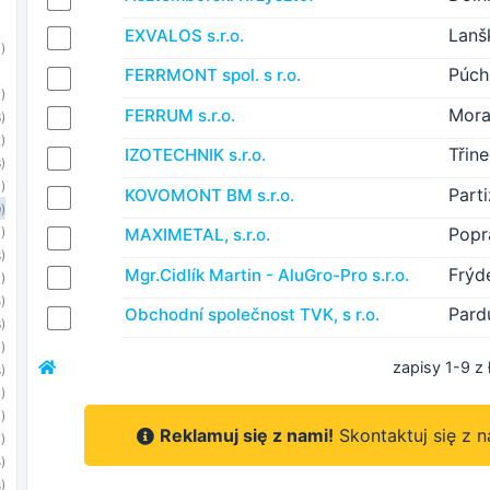
Lanš
EXVALOS s.r.o.
)
Púch
FERRMONT spol. s r.o.
)
Mora
FERRUM s.r.o.
)
)
Třin
IZOTECHNIK s.r.o.
)
)
Part
KOVOMONT BM s.r.o.
)
Popr
MAXIMETAL, s.r.o.
)
)
Frýd
Mgr.Cidlík Martin - AluGro-Pro s.r.o.
)
)
Pard
Obchodní společnost TVK, s r.o.
)
)
zapisy 1-9 z 
)
)
)
Reklamuj się z nami!
Skontaktuj się z 
)
)
)