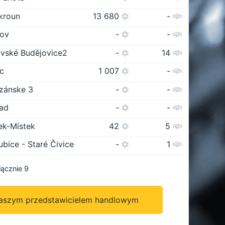
kroun
13 680
-
ov
-
-
vské Budějovice2
-
14
ec
1 007
-
izánske 3
-
-
ad
-
-
ek-Místek
42
5
ubice - Staré Čivice
-
1
łącznie 9
naszym przedstawicielem handlowym