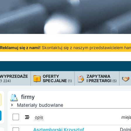
Reklamuj się z nami!
Skontaktuj się z naszym przedstawicielem h
WYPRZEDAŻE
OFERTY
ZAPYTANIA
SPECJALNE
I PRZETARGI
(1 224)
(1)
(5)
firmy
Materiały budowlane
opis
miej
Doln
Asztemborski Krzysztof