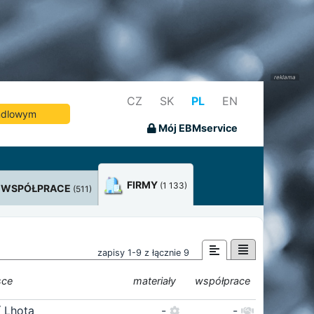
CZ
SK
PL
EN
andlowym
Mój EBMservice
FIRMY
(1 133)
WSPÓŁPRACE
(511)
zapisy 1-9 z łącznie 9
sce
materiały
współprace
í Lhota
-
-