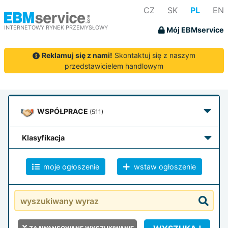
CZ
SK
PL
EN
INTERNETOWY RYNEK PRZEMYSŁOWY
Mój EBMservice
Reklamuj się z nami!
Skontaktuj się z naszym
przedstawicielem handlowym
WSPÓŁPRACE
(511)
klasyfikacja
moje ogłoszenie
wstaw ogłoszenie