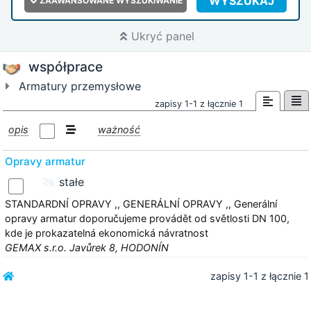
WYSZUKAJ
ZAAWANSOWANE WYSZUKIWANIE
Ukryć panel
współprace
Armatury przemysłowe
zapisy 1-1 z łącznie 1
opis
ważność
Opravy armatur
stałe
STANDARDNÍ OPRAVY ,, GENERÁLNÍ OPRAVY ,, Generální
opravy armatur doporučujeme provádět od světlosti DN 100,
kde je prokazatelná ekonomická návratnost
GEMAX s.r.o. Javůrek 8, HODONÍN
zapisy 1-1 z łącznie 1