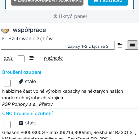
WYSZUKAJ
ZAAWANSOWANE WYSZUKIWANIE
Ukryć panel
współprace
Szlifowanie zębów
zapisy 1-2 z łącznie 2
opis
ważność
Broušení ozubení
stałe
Nabízíme část volné výrobní kapacity na některých našich
moderních výrobních strojích.
PSP Pohony a.s., Přerov
CNC broušení ozubení
stałe
Gleason P600/800G - max.&#216;800mm, Reishauer RZ301 S, ,
Měření ozubení provádíme na , GearSpect DO-3PC