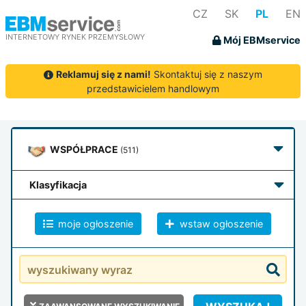
CZ
SK
PL
EN
INTERNETOWY RYNEK PRZEMYSŁOWY
Mój EBMservice
Reklamuj się z nami!
Skontaktuj się z naszym
przedstawicielem handlowym
WSPÓŁPRACE
(511)
klasyfikacja
moje ogłoszenie
wstaw ogłoszenie