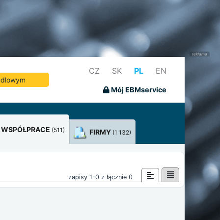
CZ
SK
PL
EN
andlowym
Mój EBMservice
WSPÓŁPRACE
(511)
FIRMY
(1 132)
zapisy 1-0 z łącznie 0