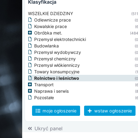
klasyfikacja
WSZELKIE DZIEDZINY
(511
Odlewnicze prace
(0
Kowalskie prace
(6
Obróbka met.
(484
Przemysł elektrotechnicki
(0
Budowlanka
(0
Przemysł wydobywczy
(0
Przemysł chemiczny
(0
Przemysł włókienniczy
(0
Towary konsumpcyjne
(
Rolnictwo i leśnictwo
(0
Transport
(6
Naprawa i serwis
(8
Pozostałe
(6
moje ogłoszenie
wstaw ogłoszenie
Ukryć panel