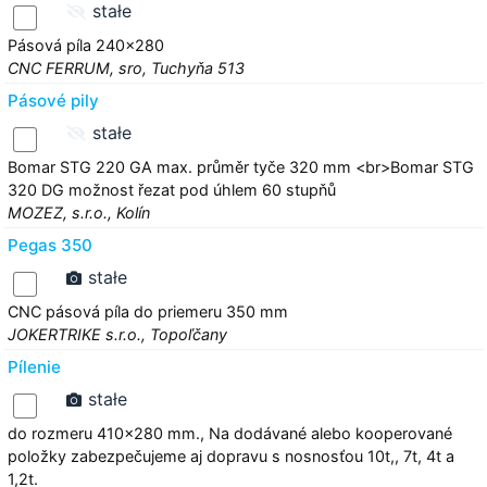
stałe
Pásová píla 240x280
CNC FERRUM, sro, Tuchyňa 513
Pásové pily
stałe
Bomar STG 220 GA max. průměr tyče 320 mm <br>Bomar STG
320 DG možnost řezat pod úhlem 60 stupňů
MOZEZ, s.r.o., Kolín
Pegas 350
stałe
CNC pásová píla do priemeru 350 mm
JOKERTRIKE s.r.o., Topoľčany
Pílenie
stałe
do rozmeru 410x280 mm., Na dodávané alebo kooperované
položky zabezpečujeme aj dopravu s nosnosťou 10t,, 7t, 4t a
1,2t.