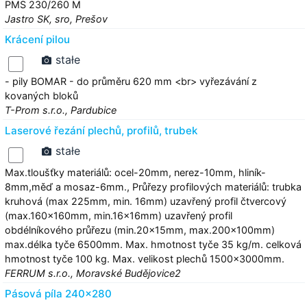
PMS 230/260 M
Jastro SK, sro, Prešov
Krácení pilou
stałe
- pily BOMAR - do průměru 620 mm <br> vyřezávání z
kovaných bloků
T-Prom s.r.o., Pardubice
Laserové řezání plechů, profilů, trubek
stałe
Max.tloušťky materiálů: ocel-20mm, nerez-10mm, hliník-
8mm,měď a mosaz-6mm., Průřezy profilových materiálů: trubka
kruhová (max 225mm, min. 16mm) uzavřený profil čtvercový
(max.160x160mm, min.16x16mm) uzavřený profil
obdélníkového průřezu (min.20x15mm, max.200x100mm)
max.délka tyče 6500mm. Max. hmotnost tyče 35 kg/m. celková
hmotnost tyče 100 kg. Max. velikost plechů 1500x3000mm.
FERRUM s.r.o., Moravské Budějovice2
Pásová píla 240x280