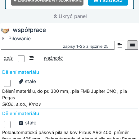
WYSZUKAJ
ZAAWANSOWANE WYSZUKIWANIE
Ukryć panel
współprace
Piłowanie
zapisy 1-25 z łącznie 25
opis
ważność
Dělení materiálu
stałe
Dělení materiálu, do pr. 300 mm,, pila FMB Jupiter CNC , pila
Pegas
SKOL, s.r.o., Krnov
Dělení materiálu
stałe
Poloautomatická pásová pila na kov Pilous ARG 400, průměr
řezu max.406 mm, , Poloautomatická pásová pila na kov Bomar