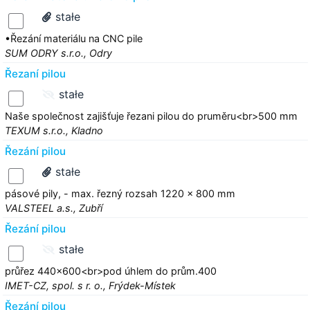
stałe
•Řezání materiálu na CNC pile
SUM ODRY s.r.o., Odry
Řezaní pilou
stałe
Naše společnost zajišťuje řezani pilou do pruměru<br>500 mm
TEXUM s.r.o., Kladno
Řezání pilou
stałe
pásové pily, - max. řezný rozsah 1220 x 800 mm
VALSTEEL a.s., Zubří
Řezání pilou
stałe
průřez 440x600<br>pod úhlem do prům.400
IMET-CZ, spol. s r. o., Frýdek-Místek
Řezání pilou