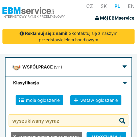
CZ
SK
PL
EN
INTERNETOWY RYNEK PRZEMYSŁOWY
Mój EBMservice
Reklamuj się z nami!
Skontaktuj się z naszym
przedstawicielem handlowym
WSPÓŁPRACE
(511)
klasyfikacja
moje ogłoszenie
wstaw ogłoszenie