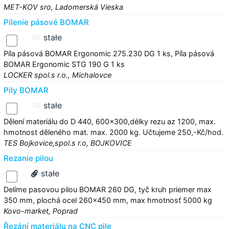
MET-KOV sro, Ladomerská Vieska
Pílenie pásové BOMAR
stałe
Píla pásová BOMAR Ergonomic 275.230 DG 1 ks, Píla pásová
BOMAR Ergonomic STG 190 G 1 ks
LOCKER spol.s r.o., Michalovce
Pily BOMAR
stałe
Dělení materiálu do D 440, 600x300,délky rezu az 1200, max.
hmotnost děleného mat. max. 2000 kg. Učtujeme 250,-Kč/hod.
TES Bojkovice,spol.s r.o, BOJKOVICE
Rezanie pilou
stałe
Delíme pasovou pilou BOMAR 260 DG, tyč kruh priemer max
350 mm, plochá ocel 260x450 mm, max hmotnosť 5000 kg
Kovo-market, Poprad
Řezání materiálu na CNC pile