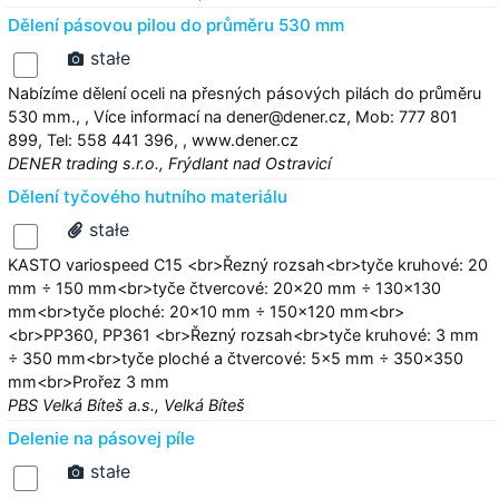
Dělení pásovou pilou do průměru 530 mm
stałe
Nabízíme dělení oceli na přesných pásových pilách do průměru
530 mm., , Více informací na dener@dener.cz, Mob: 777 801
899, Tel: 558 441 396, , www.dener.cz
DENER trading s.r.o., Frýdlant nad Ostravicí
Dělení tyčového hutního materiálu
stałe
KASTO variospeed C15 <br>Řezný rozsah<br>tyče kruhové: 20
mm ÷ 150 mm<br>tyče čtvercové: 20x20 mm ÷ 130x130
mm<br>tyče ploché: 20x10 mm ÷ 150x120 mm<br>
<br>PP360, PP361 <br>Řezný rozsah<br>tyče kruhové: 3 mm
÷ 350 mm<br>tyče ploché a čtvercové: 5x5 mm ÷ 350x350
mm<br>Prořez 3 mm
PBS Velká Bíteš a.s., Velká Bíteš
Delenie na pásovej píle
stałe