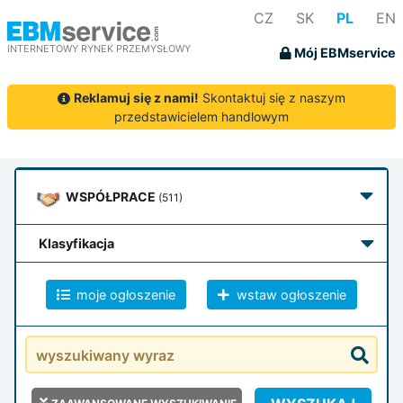
CZ
SK
PL
EN
INTERNETOWY RYNEK PRZEMYSŁOWY
Mój EBMservice
Reklamuj się z nami!
Skontaktuj się z naszym
przedstawicielem handlowym
WSPÓŁPRACE
(511)
klasyfikacja
moje ogłoszenie
wstaw ogłoszenie