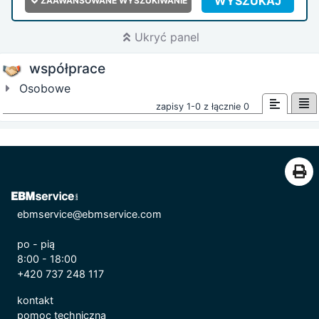
WYSZUKAJ
ZAAWANSOWANE WYSZUKIWANIE
Ukryć panel
współprace
Osobowe
zapisy 1-0 z łącznie 0
ebmservice@ebmservice.com
po - pią
8:00 - 18:00
+420 737 248 117
kontakt
pomoc techniczna