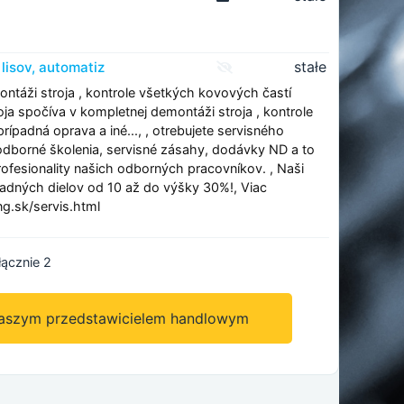
stałe
lisov, automatiz
ntáži stroja , kontrole všetkých kovových častí
roja spočíva v kompletnej demontáži stroja , kontrole
prípadná oprava a iné..., , otrebujete servisného
 odborné školenia, servisné zásahy, dodávky ND a to
rofesionality našich odborných pracovníkov. , Naši
hradných dielov od 10 až do výšky 30%!, Viac
g.sk/servis.html
łącznie 2
naszym przedstawicielem handlowym