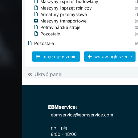
Maszyny i sprzęt budowlany
(
Maszyny i sprzęt rolniczy
(0
Armatury przemysłowe
(
Maszyny transportowe
(0
Potravinářské stroje
(0
Pozostałe
(0
Pozostałe
(6
moje ogłoszenie
wstaw ogłoszenie
Ukryć panel
ebmservice@ebmservice.com
po - pią
8:00 - 18:00