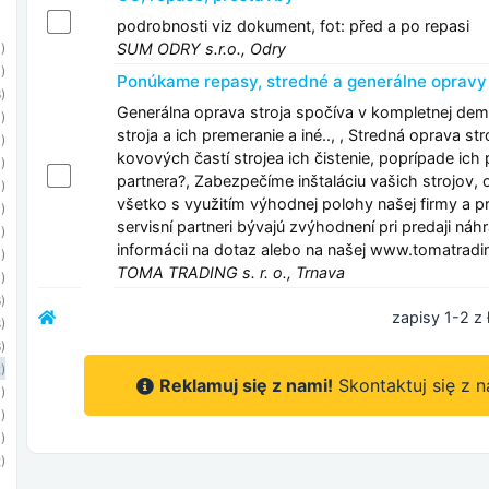
podrobnosti viz dokument, fot: před a po repasi
SUM ODRY s.r.o., Odry
)
)
Ponúkame repasy, stredné a generálne opravy 
)
Generálna oprava stroja spočíva v kompletnej demo
)
stroja a ich premeranie a iné.., , Stredná oprava st
)
kovových častí strojea ich čistenie, poprípade ich 
)
partnera?, Zabezpečíme inštaláciu vašich strojov,
)
všetko s využitím výhodnej polohy našej firmy a p
)
servisní partneri bývajú zvýhodnení pri predaji ná
)
informácii na dotaz alebo na našej www.tomatradin
1)
TOMA TRADING s. r. o., Trnava
)
)
zapisy 1-2 z 
)
)
)
Reklamuj się z nami!
Skontaktuj się z 
)
1)
1)
)