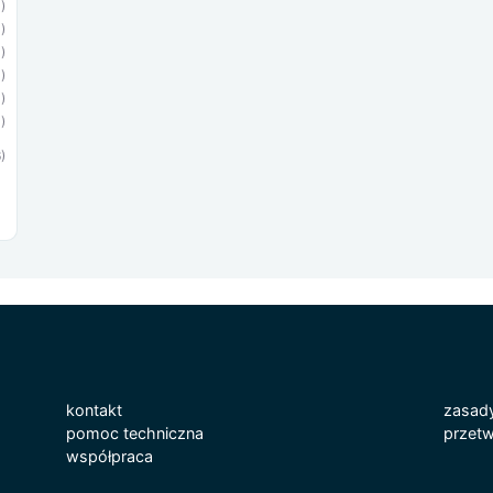
1)
)
1)
)
)
)
)
kontakt
zasad
pomoc techniczna
przetw
współpraca