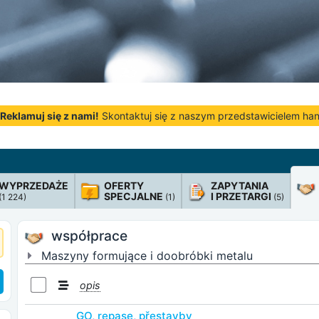
Reklamuj się z nami!
Skontaktuj się z naszym przedstawicielem h
WYPRZEDAŻE
OFERTY
ZAPYTANIA
SPECJALNE
I PRZETARGI
(1 224)
(1)
(5)
współprace
Maszyny formujące i doobróbki metalu
opis
GO, repase, přestavby