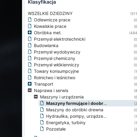
klasyfikacja
WSZELKIE DZIEDZINY
(511
Odlewnicze prace
(0
Kowalskie prace
(6
Obróbka met.
(484
Przemysł elektrotechnicki
(0
Budowlanka
(0
Przemysł wydobywczy
(0
Przemysł chemiczny
(0
Przemysł włókienniczy
(0
Towary konsumpcyjne
(
Rolnictwo i leśnictwo
(0
Transport
(6
Naprawa i serwis
(8
Maszyny i urządzenia
(6
Maszyny formujące i doobróbki metalu
(2
Maszyny do obróbki drewna
(0
Hydraulika, pompy, urządzenia ciśnieniowe
(
Energetyka, turbiny
(
Pozostałe
(2