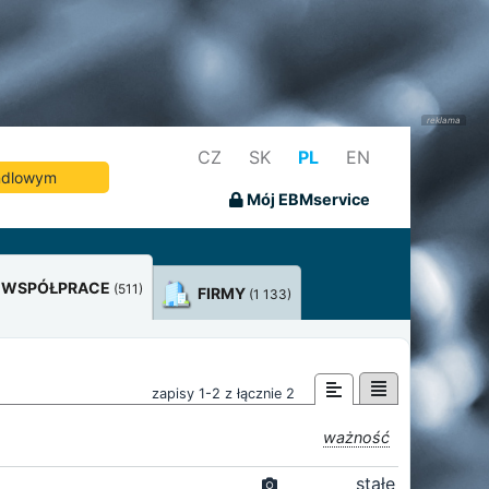
CZ
SK
PL
EN
andlowym
Mój EBMservice
WSPÓŁPRACE
(511)
FIRMY
(1 133)
zapisy 1-2 z łącznie 2
ważność
stałe