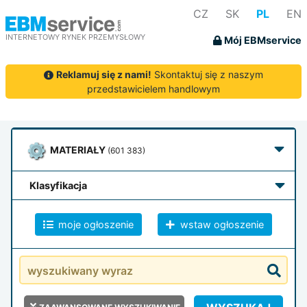
CZ
SK
PL
EN
INTERNETOWY RYNEK PRZEMYSŁOWY
Mój EBMservice
Reklamuj się z nami!
Skontaktuj się z naszym
przedstawicielem handlowym
MATERIAŁY
(601 383)
klasyfikacja
moje ogłoszenie
wstaw ogłoszenie