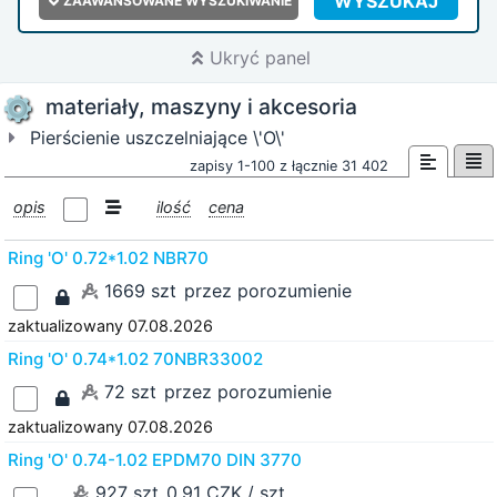
WYSZUKAJ
ZAAWANSOWANE WYSZUKIWANIE
Ukryć panel
materiały, maszyny i akcesoria
Pierścienie uszczelniające \'O\'
zapisy 1-100 z łącznie 31 402
opis
ilość
cena
Ring 'O' 0.72*1.02 NBR70
1669 szt
przez porozumienie
zaktualizowany 07.08.2026
Ring 'O' 0.74*1.02 70NBR33002
72 szt
przez porozumienie
zaktualizowany 07.08.2026
Ring 'O' 0.74-1.02 EPDM70 DIN 3770
927 szt
0.91 CZK / szt