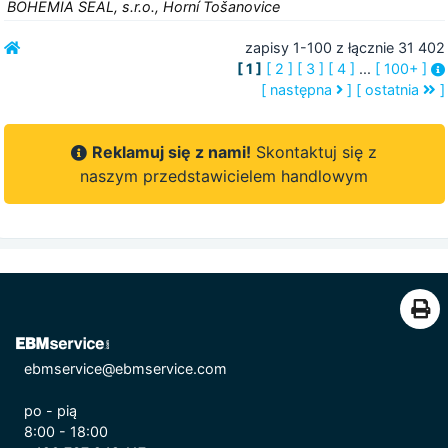
BOHEMIA SEAL, s.r.o., Horní Tošanovice
zapisy 1-100 z łącznie 31 402
[ 1 ]
[ 2 ]
[ 3 ]
[ 4 ]
...
[ 100+ ]
[ następna
]
[ ostatnia
]
Reklamuj się z nami!
Skontaktuj się z
naszym przedstawicielem handlowym
ebmservice@ebmservice.com
po - pią
8:00 - 18:00