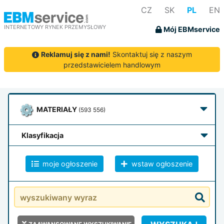
CZ
SK
PL
EN
INTERNETOWY RYNEK PRZEMYSŁOWY
Mój EBMservice
Reklamuj się z nami!
Skontaktuj się z naszym
przedstawicielem handlowym
MATERIAŁY
(593 556)
klasyfikacja
moje ogłoszenie
wstaw ogłoszenie