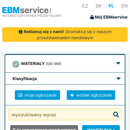
CZ
SK
PL
EN
INTERNETOWY RYNEK PRZEMYSŁOWY
Mój EBMservice
Reklamuj się z nami!
Skontaktuj się z naszym
przedstawicielem handlowym
MATERIAŁY
(590 968)
klasyfikacja
moje ogłoszenie
wstaw ogłoszenie