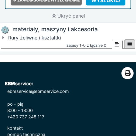
WYSZUKAJ
ZAAWANSOWANE WYSZUKIWANIE
Ukryć panel
materiały, maszyny i akcesoria
Rury żeliwne i kształtki
zapisy 1-0 z łącznie 0
ebmservice@ebmservice.com
po - pią
8:00 - 18:00
+420 737 248 117
kontakt
pomoc techniczna