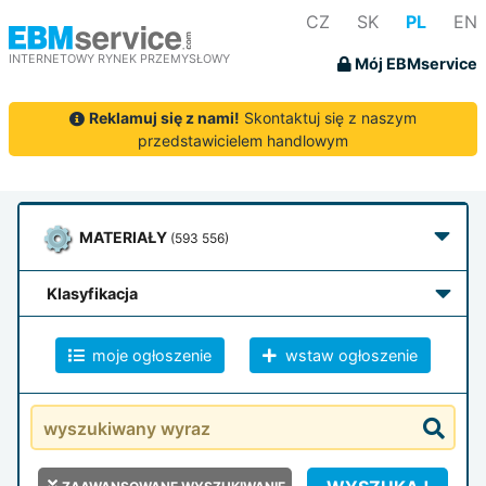
CZ
SK
PL
EN
INTERNETOWY RYNEK PRZEMYSŁOWY
Mój EBMservice
Reklamuj się z nami!
Skontaktuj się z naszym
przedstawicielem handlowym
MATERIAŁY
(593 556)
klasyfikacja
moje ogłoszenie
wstaw ogłoszenie