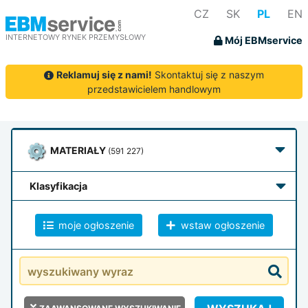
CZ
SK
PL
EN
INTERNETOWY RYNEK PRZEMYSŁOWY
Mój EBMservice
Reklamuj się z nami!
Skontaktuj się z naszym
przedstawicielem handlowym
MATERIAŁY
(591 227)
klasyfikacja
moje ogłoszenie
wstaw ogłoszenie