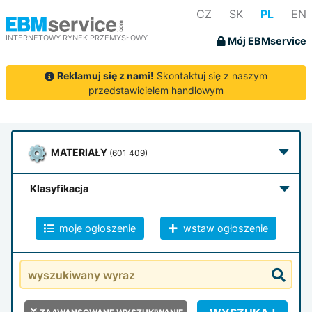
CZ
SK
PL
EN
INTERNETOWY RYNEK PRZEMYSŁOWY
Mój EBMservice
Reklamuj się z nami!
Skontaktuj się z naszym
przedstawicielem handlowym
MATERIAŁY
(601 409)
klasyfikacja
moje ogłoszenie
wstaw ogłoszenie