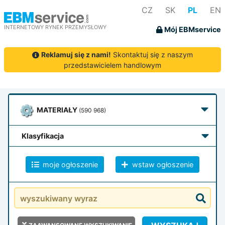
CZ
SK
PL
EN
INTERNETOWY RYNEK PRZEMYSŁOWY
Mój EBMservice
Reklamuj się z nami!
Skontaktuj się z naszym
przedstawicielem handlowym
MATERIAŁY
(590 968)
klasyfikacja
moje ogłoszenie
wstaw ogłoszenie