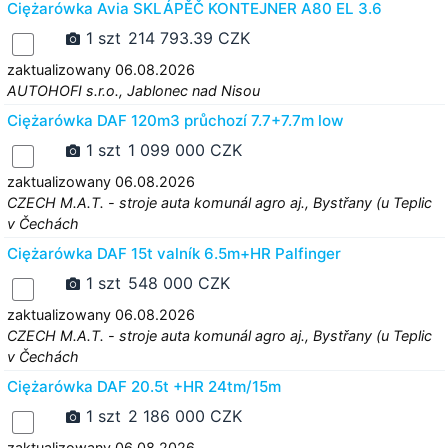
Ciężarówka Avia SKLÁPĚČ KONTEJNER A80 EL 3.6
1 szt
214 793.39 CZK
zaktualizowany 06.08.2026
AUTOHOFI s.r.o., Jablonec nad Nisou
Ciężarówka DAF 120m3 průchozí 7.7+7.7m low
1 szt
1 099 000 CZK
zaktualizowany 06.08.2026
CZECH M.A.T. - stroje auta komunál agro aj., Bystřany (u Teplic
v Čechách
Ciężarówka DAF 15t valník 6.5m+HR Palfinger
1 szt
548 000 CZK
zaktualizowany 06.08.2026
CZECH M.A.T. - stroje auta komunál agro aj., Bystřany (u Teplic
v Čechách
Ciężarówka DAF 20.5t +HR 24tm/15m
1 szt
2 186 000 CZK
zaktualizowany 06.08.2026