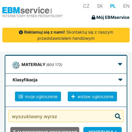
CZ
SK
PL
EN
INTERNETOWY RYNEK PRZEMYSŁOWY
Mój EBMservice
Reklamuj się z nami!
Skontaktuj się z naszym
przedstawicielem handlowym
MATERIAŁY
(600 172)
klasyfikacja
moje ogłoszenie
wstaw ogłoszenie