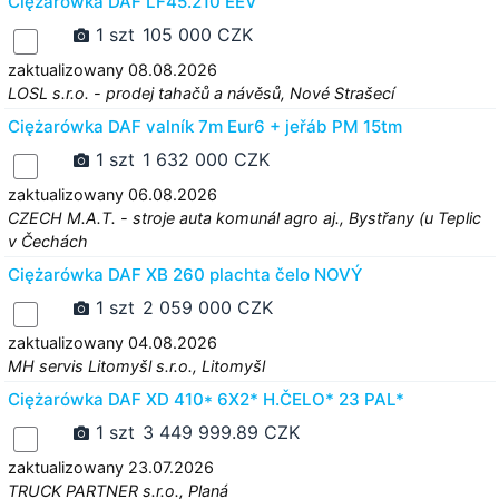
Ciężarówka DAF LF45.210 EEV
1 szt
105 000 CZK
zaktualizowany 08.08.2026
LOSL s.r.o. - prodej tahačů a návěsů, Nové Strašecí
Ciężarówka DAF valník 7m Eur6 + jeřáb PM 15tm
1 szt
1 632 000 CZK
zaktualizowany 06.08.2026
CZECH M.A.T. - stroje auta komunál agro aj., Bystřany (u Teplic
v Čechách
Ciężarówka DAF XB 260 plachta čelo NOVÝ
1 szt
2 059 000 CZK
zaktualizowany 04.08.2026
MH servis Litomyšl s.r.o., Litomyšl
Ciężarówka DAF XD 410* 6X2* H.ČELO* 23 PAL*
1 szt
3 449 999.89 CZK
zaktualizowany 23.07.2026
TRUCK PARTNER s.r.o., Planá