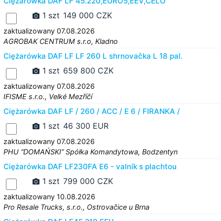
Ciężarówka DAF LF 45.220,EURO5,EEV,ČELO
1 szt
149 000 CZK
zaktualizowany 07.08.2026
AGROBAK CENTRUM s.r.o, Kladno
Ciężarówka DAF LF LF 260 L shrnovačka L 18 pal.
1 szt
659 800 CZK
zaktualizowany 07.08.2026
IFISME s.r.o., Velké Mezříčí
Ciężarówka DAF LF / 260 / ACC / E 6 / FIRANKA /
1 szt
46 300 EUR
zaktualizowany 07.08.2026
PHU “DOMAŃSKI” Spółka Komandytowa, Bodzentyn
Ciężarówka DAF LF230FA E6 - valník s plachtou
1 szt
799 000 CZK
zaktualizowany 10.08.2026
Pro Resale Trucks, s.r.o., Ostrovačice u Brna