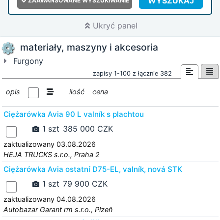
WYSZUKAJ
ZAAWANSOWANE WYSZUKIWANIE
Ukryć panel
materiały, maszyny i akcesoria
Furgony
zapisy 1-100 z łącznie 382
opis
ilość
cena
Ciężarówka Avia 90 L valník s plachtou
1 szt
385 000 CZK
zaktualizowany 03.08.2026
HEJA TRUCKS s.r.o., Praha 2
Ciężarówka Avia ostatní D75-EL, valník, nová STK
1 szt
79 900 CZK
zaktualizowany 04.08.2026
Autobazar Garant rm s.r.o., Plzeň