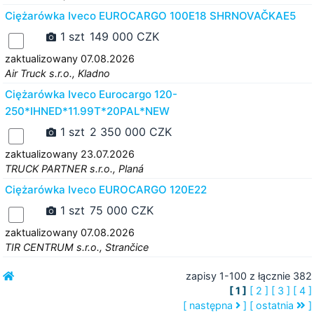
Ciężarówka Iveco EUROCARGO 100E18 SHRNOVAČKAE5
1 szt
149 000 CZK
zaktualizowany 07.08.2026
Air Truck s.r.o., Kladno
Ciężarówka Iveco Eurocargo 120-
250*IHNED*11.99T*20PAL*NEW
1 szt
2 350 000 CZK
zaktualizowany 23.07.2026
TRUCK PARTNER s.r.o., Planá
Ciężarówka Iveco EUROCARGO 120E22
1 szt
75 000 CZK
zaktualizowany 07.08.2026
TIR CENTRUM s.r.o., Strančice
zapisy 1-100 z łącznie 382
[ 1 ]
[ 2 ]
[ 3 ]
[ 4 ]
[ następna
]
[ ostatnia
]