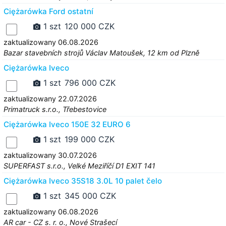
Ciężarówka Ford ostatní
1 szt
120 000 CZK
zaktualizowany 06.08.2026
Bazar stavebních strojů Václav Matoušek, 12 km od Plzně
Ciężarówka Iveco
1 szt
796 000 CZK
zaktualizowany 22.07.2026
Primatruck s.r.o., Třebestovice
Ciężarówka Iveco 150E 32 EURO 6
1 szt
199 000 CZK
zaktualizowany 30.07.2026
SUPERFAST s.r.o., Velké Meziříčí D1 EXIT 141
Ciężarówka Iveco 35S18 3.0L 10 palet čelo
1 szt
345 000 CZK
zaktualizowany 06.08.2026
AR car - CZ s. r. o., Nové Strašecí