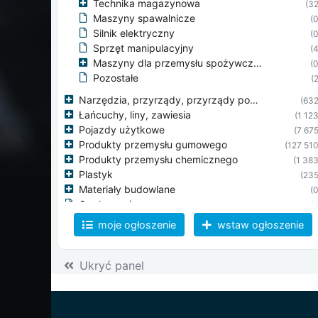
Technika magazynowa
(32
Maszyny spawalnicze
(0
Silnik elektryczny
(0
Sprzęt manipulacyjny
(4
Maszyny dla przemysłu spożywczego
(0
Pozostałe
(2
Narzędzia, przyrządy, przyrządy pomiarowe
(632
Łańcuchy, liny, zawiesia
(1 123
Pojazdy użytkowe
(7 675
Produkty przemysłu gumowego
(127 510
Produkty przemysłu chemicznego
(1 383
Plastyk
(235
Materiały budowlane
(0
Opakowania
(0
Ochronne pomoce robocze
(19
moje ogłoszenie
wstaw ogłoszenie
Wyprzedaże
(1 224
Pozostałe
(157
Ukryć panel