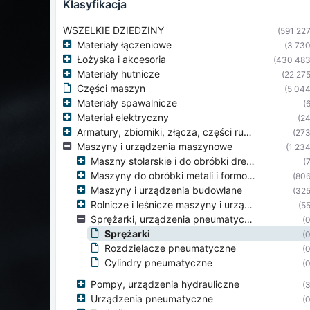
klasyfikacja
WSZELKIE DZIEDZINY
(591 227
Materiały łączeniowe
(3 730
Łożyska i akcesoria
(430 483
Materiały hutnicze
(22 275
Części maszyn
(5 044
Materiały spawalnicze
(6
Materiał elektryczny
(24
Armatury, zbiorniki, złącza, części rurociągów
(273
Maszyny i urządzenia maszynowe
(1 234
Maszny stolarskie i do obróbki drewna
(7
Maszyny do obróbki metali i formowania
(806
Maszyny i urządzenia budowlane
(325
Rolnicze i leśnicze maszyny i urządzenia
(55
Sprężarki, urządzenia pneumatyczne
(0
Sprężarki
(0
Rozdzielacze pneumatyczne
(0
Cylindry pneumatyczne
(0
Pompy, urządzenia hydrauliczne
(3
Urządzenia pneumatyczne
(0