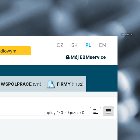
CZ
SK
PL
EN
andlowym
Mój EBMservice
WSPÓŁPRACE
FIRMY
(511)
(1 132)
zapisy 1-0 z łącznie 0