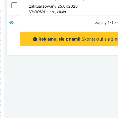
zaktualizowany 25.07.2026
VYDONA s.r.o., Hulín
)
)
zapisy 1-1 z 
)
)
)
Reklamuj się z nami!
Skontaktuj się z 
)
)
)
)
)
)
)
)
)
)
)
)
)
)
)