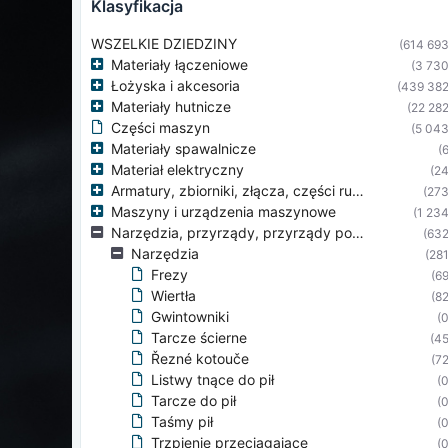
klasyfikacja
WSZELKIE DZIEDZINY
(614 693
Materiały łączeniowe
(3 730
Łożyska i akcesoria
(439 382
Materiały hutnicze
(22 282
Części maszyn
(5 043
Materiały spawalnicze
(6
Materiał elektryczny
(24
Armatury, zbiorniki, złącza, części rurociągów
(273
Maszyny i urządzenia maszynowe
(1 234
Narzędzia, przyrządy, przyrządy pomiarowe
(632
Narzędzia
(281
Frezy
(69
Wiertła
(82
Gwintowniki
(0
Tarcze ścierne
(45
Řezné kotouče
(72
Listwy tnące do pił
(0
Tarcze do pił
(0
Taśmy pił
(0
Trzpienie przeciągające
(0