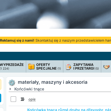
Reklamuj się z nami!
Skontaktuj się z naszym przedstawicielem h
WYPRZEDAŻE
OFERTY
ZAPYTANIA
SPECJALNE
I PRZETARGI
(1 224)
(1)
(5)
materiały, maszyny i akcesoria
Końcówki tnące
opis
Końcówka tnąca různé druhy na dřevoobr. nás