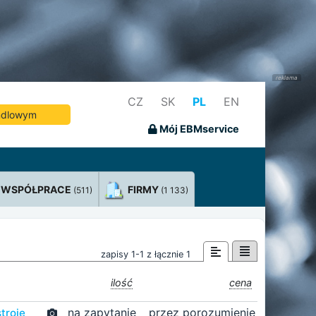
CZ
SK
PL
EN
andlowym
Mój EBMservice
WSPÓŁPRACE
FIRMY
(511)
(1 133)
zapisy 1-1 z łącznie 1
ilość
cena
na zapytanie
przez porozumienie
troje