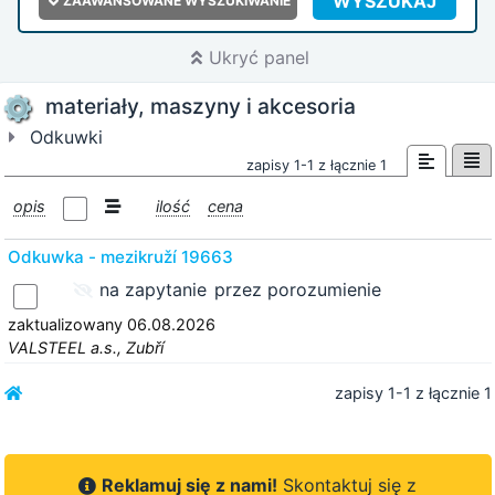
WYSZUKAJ
ZAAWANSOWANE WYSZUKIWANIE
Ukryć panel
materiały, maszyny i akcesoria
Odkuwki
zapisy 1-1 z łącznie 1
opis
ilość
cena
Odkuwka - mezikruží 19663
na zapytanie
przez porozumienie
zaktualizowany 06.08.2026
VALSTEEL a.s., Zubří
zapisy 1-1 z łącznie 1
Reklamuj się z nami!
Skontaktuj się z