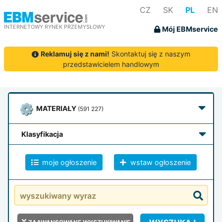
CZ
SK
PL
EN
INTERNETOWY RYNEK PRZEMYSŁOWY
Mój EBMservice
Reklamuj się z nami!
Skontaktuj się z naszym
przedstawicielem handlowym
MATERIAŁY
(591 227)
klasyfikacja
moje ogłoszenie
wstaw ogłoszenie