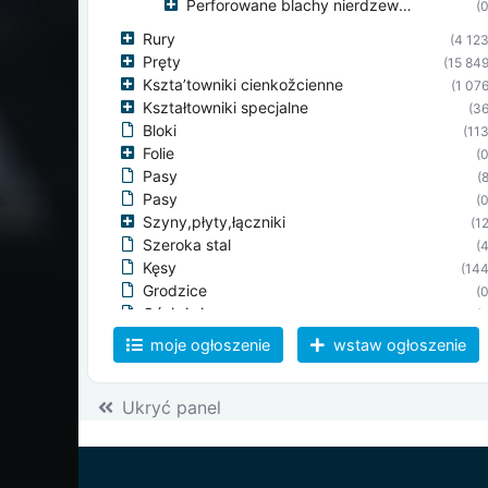
Perforowane blachy nierdzewne
(0
Rury
(4 123
Pręty
(15 849
Kszta’towniki cienkožcienne
(1 076
Kształtowniki specjalne
(36
Bloki
(113
Folie
(0
Pasy
(8
Pasy
(0
Szyny,płyty,łączniki
(12
Szeroka stal
(4
Kęsy
(144
Grodzice
(0
Ościeżnice
(0
Druty
(8
moje ogłoszenie
wstaw ogłoszenie
kratki podłogowe
(49
Plecionki
(0
Siatka metalowa
Ukryć panel
(0
Siatki spawane
(9
Żeliwo
(0
Odkuwki
(