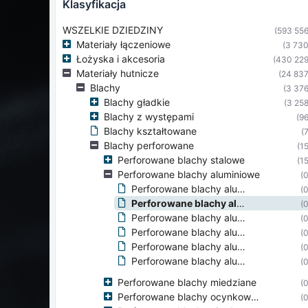
klasyfikacja
WSZELKIE DZIEDZINY
(593 556
Materiały łączeniowe
(3 730
Łożyska i akcesoria
(430 229
Materiały hutnicze
(24 837
Blachy
(3 376
Blachy gładkie
(3 258
Blachy z występami
(96
Blachy kształtowane
(7
Blachy perforowane
(15
Perforowane blachy stalowe
(15
Perforowane blachy aluminiowe
(0
Perforowane blachy aluminiowe Lg
(0
Perforowane blachy aluminiowe Lv
(0
Perforowane blachy aluminiowe Qg
(0
Perforowane blachy aluminiowe Qv
(0
Perforowane blachy aluminiowe Rg
(0
Perforowane blachy aluminiowe Rv
(0
Perforowane blachy miedziane
(0
Perforowane blachy ocynkowane
(0