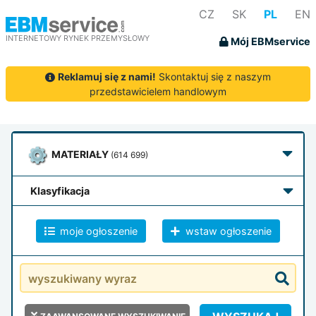
CZ
SK
PL
EN
INTERNETOWY RYNEK PRZEMYSŁOWY
Mój EBMservice
Reklamuj się z nami!
Skontaktuj się z naszym
przedstawicielem handlowym
MATERIAŁY
(614 699)
klasyfikacja
moje ogłoszenie
wstaw ogłoszenie