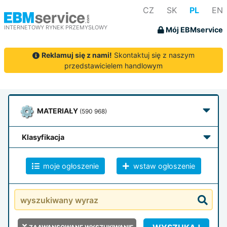
CZ
SK
PL
EN
INTERNETOWY RYNEK PRZEMYSŁOWY
Mój EBMservice
Reklamuj się z nami!
Skontaktuj się z naszym
przedstawicielem handlowym
MATERIAŁY
(590 968)
klasyfikacja
moje ogłoszenie
wstaw ogłoszenie