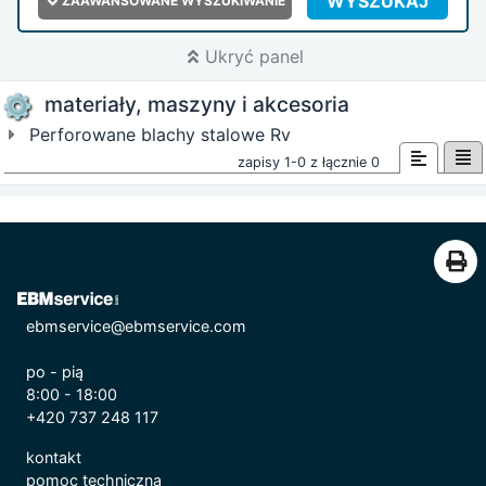
WYSZUKAJ
ZAAWANSOWANE WYSZUKIWANIE
Ukryć panel
materiały, maszyny i akcesoria
Perforowane blachy stalowe Rv
zapisy 1-0 z łącznie 0
ebmservice@ebmservice.com
po - pią
8:00 - 18:00
+420 737 248 117
kontakt
pomoc techniczna