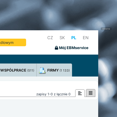
CZ
SK
PL
EN
andlowym
Mój EBMservice
WSPÓŁPRACE
FIRMY
(511)
(1 133)
zapisy 1-0 z łącznie 0