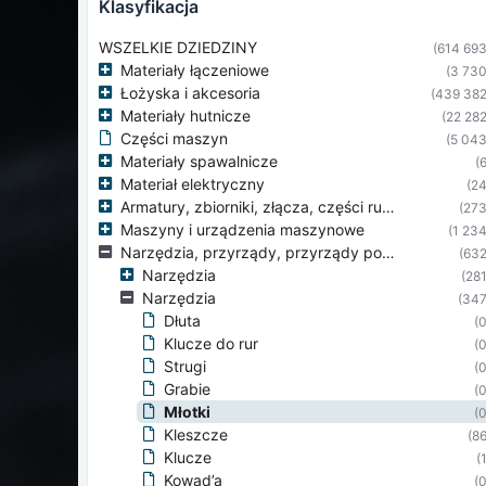
klasyfikacja
WSZELKIE DZIEDZINY
(614 693
Materiały łączeniowe
(3 730
Łożyska i akcesoria
(439 382
Materiały hutnicze
(22 282
Części maszyn
(5 043
Materiały spawalnicze
(6
Materiał elektryczny
(24
Armatury, zbiorniki, złącza, części rurociągów
(273
Maszyny i urządzenia maszynowe
(1 234
Narzędzia, przyrządy, przyrządy pomiarowe
(632
Narzędzia
(281
Narzędzia
(347
Dłuta
(0
Klucze do rur
(0
Strugi
(0
Grabie
(0
Młotki
(0
Kleszcze
(86
Klucze
(
Kowad’a
(0