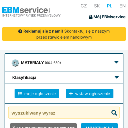
CZ
SK
PL
EN
INTERNETOWY RYNEK PRZEMYSŁOWY
Mój EBMservice
Reklamuj się z nami!
Skontaktuj się z naszym
przedstawicielem handlowym
MATERIAŁY
(604 650)
klasyfikacja
moje ogłoszenie
wstaw ogłoszenie