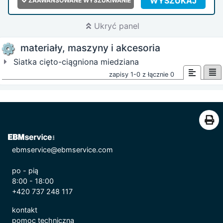
WYSZUKAJ
ZAAWANSOWANE WYSZUKIWANIE
Ukryć panel
materiały, maszyny i akcesoria
Siatka cięto-ciągniona miedziana
zapisy 1-0 z łącznie 0
ebmservice@ebmservice.com
po - pią
8:00 - 18:00
+420 737 248 117
kontakt
pomoc techniczna