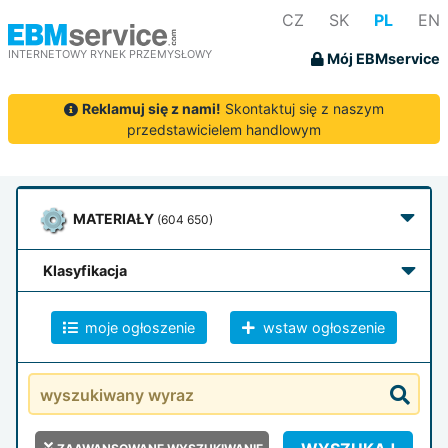
CZ
SK
PL
EN
INTERNETOWY RYNEK PRZEMYSŁOWY
Mój EBMservice
Reklamuj się z nami!
Skontaktuj się z naszym
przedstawicielem handlowym
MATERIAŁY
(604 650)
klasyfikacja
moje ogłoszenie
wstaw ogłoszenie