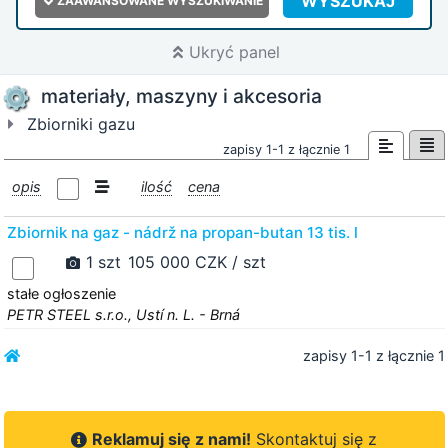
WYSZUKAJ
ZAAWANSOWANE WYSZUKIWANIE
Ukryć panel
materiały, maszyny i akcesoria
Zbiorniki gazu
zapisy 1-1 z łącznie 1
opis
ilość
cena
Zbiornik na gaz - nádrž na propan-butan 13 tis. l
1 szt
105 000 CZK / szt
stałe ogłoszenie
PETR STEEL s.r.o., Ustí n. L. - Brná
zapisy 1-1 z łącznie 1
Reklamuj się z nami!
Skontaktuj się z