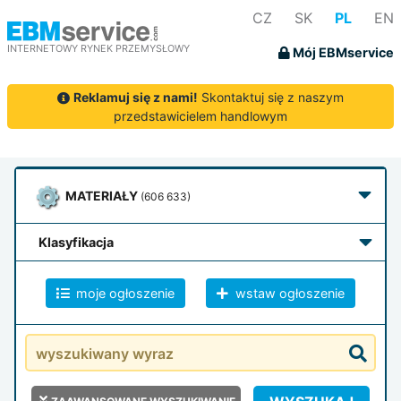
CZ
SK
PL
EN
INTERNETOWY RYNEK PRZEMYSŁOWY
Mój EBMservice
Reklamuj się z nami!
Skontaktuj się z naszym
przedstawicielem handlowym
MATERIAŁY
(606 633)
klasyfikacja
moje ogłoszenie
wstaw ogłoszenie