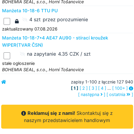
BOHEMIA SEAL, s.r.o., Horní Tošanovice
Manżeta 10-18-6 TTU PU
4 szt
przez porozumienie
zaktualizowany 07.08.2026
Manżeta 10-18-7*4 AE47 AU90 - stírací kroužek
WIPER(TVAR ČSN)
na zapytanie
4.35 CZK / szt
stałe ogłoszenie
BOHEMIA SEAL, s.r.o., Horní Tošanovice
zapisy 1-100 z łącznie 127 940
[ 1 ]
[ 2 ]
[ 3 ]
[ 4 ]
...
[ 100+ ]
[ następna
]
[ ostatnia
]
Reklamuj się z nami!
Skontaktuj się z
naszym przedstawicielem handlowym