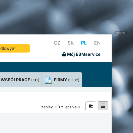
CZ
SK
PL
EN
andlowym
Mój EBMservice
WSPÓŁPRACE
FIRMY
(511)
(1 132)
zapisy 1-0 z łącznie 0