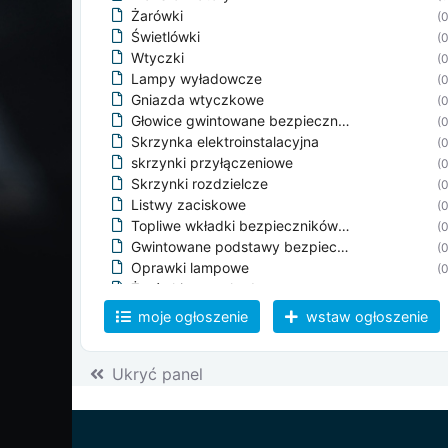
Żarówki
(0
Świetlówki
(0
Wtyczki
(0
Lampy wyładowcze
(0
Gniazda wtyczkowe
(0
Głowice gwintowane bezpieczników
(0
Skrzynka elektroinstalacyjna
(0
skrzynki przyłączeniowe
(0
Skrzynki rozdzielcze
(0
Listwy zaciskowe
(0
Topliwe wkładki bezpieczników gwintowe
(0
Gwintowane podstawy bezpieczników
(0
Oprawki lampowe
(0
Żarówki samochodowe
(0
Szpule
(0
moje ogłoszenie
wstaw ogłoszenie
Diody
(0
Lampy żarowe
(0
Ukryć panel
Lampy elektronowe
(0
Elektromagnesy
(0
Łączniki
(0
Obejmy
(0