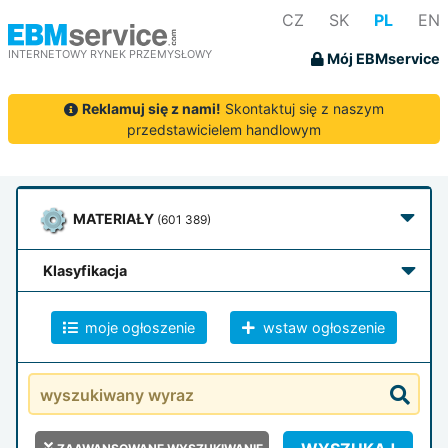
CZ
SK
PL
EN
INTERNETOWY RYNEK PRZEMYSŁOWY
Mój EBMservice
Reklamuj się z nami!
Skontaktuj się z naszym
przedstawicielem handlowym
MATERIAŁY
(601 389)
klasyfikacja
moje ogłoszenie
wstaw ogłoszenie