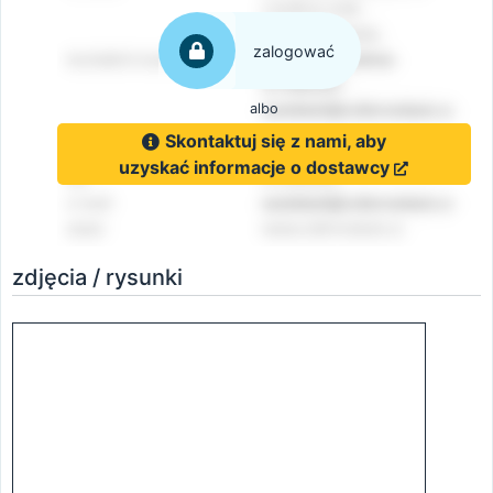
zalogować
albo
Skontaktuj się z nami, aby
uzyskać informacje o dostawcy
zdjęcia / rysunki