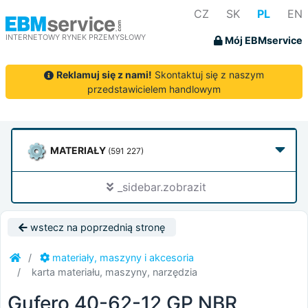
CZ
SK
PL
EN
INTERNETOWY RYNEK PRZEMYSŁOWY
Mój EBMservice
Reklamuj się z nami!
Skontaktuj się z naszym
przedstawicielem handlowym
MATERIAŁY
(591 227)
_sidebar.zobrazit
wstecz na poprzednią stronę
materiały, maszyny i akcesoria
karta materiału, maszyny, narzędzia
Gufero 40-62-12 GP NBR