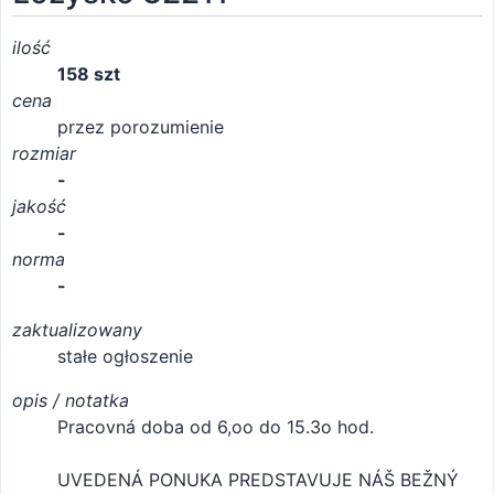
ilość
158 szt
cena
przez porozumienie
rozmiar
-
jakość
-
norma
-
zaktualizowany
stałe ogłoszenie
opis / notatka
Pracovná doba od 6,oo do 15.3o hod.
UVEDENÁ PONUKA PREDSTAVUJE NÁŠ BEŽNÝ