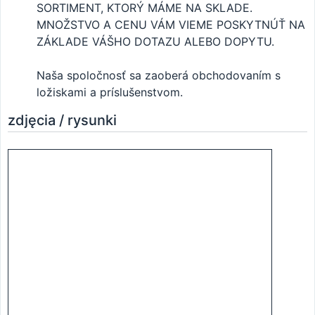
SORTIMENT, KTORÝ MÁME NA SKLADE.
MNOŽSTVO A CENU VÁM VIEME POSKYTNÚŤ NA
ZÁKLADE VÁŠHO DOTAZU ALEBO DOPYTU.
Naša spoločnosť sa zaoberá obchodovaním s
ložiskami a príslušenstvom.
zdjęcia / rysunki