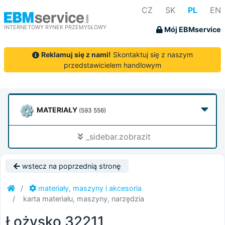
CZ
SK
PL
EN
INTERNETOWY RYNEK PRZEMYSŁOWY
Mój EBMservice
Reklamuj się z nami!
Skontaktuj się z naszym
przedstawicielem handlowym
MATERIAŁY
(593 556)
_sidebar.zobrazit
wstecz na poprzednią stronę
materiały, maszyny i akcesoria
karta materiału, maszyny, narzędzia
Łożysko 32211