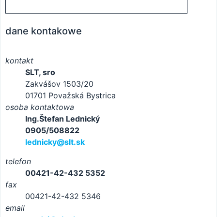
dane kontakowe
kontakt
SLT, sro
Zakvášov 1503/20
01701 Považská Bystrica
osoba kontaktowa
Ing.Štefan Lednický
0905/508822
lednicky@slt.sk
telefon
00421-42-432 5352
fax
00421-42-432 5346
email