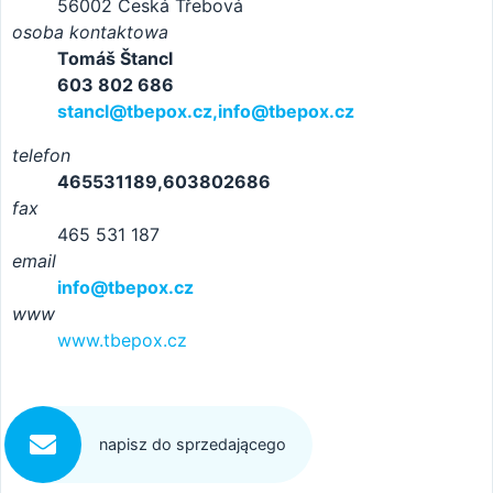
56002 Česká Třebová
osoba kontaktowa
Tomáš Štancl
603 802 686
stancl@tbepox.cz,info@tbepox.cz
telefon
465531189,603802686
fax
465 531 187
email
info@tbepox.cz
www
www.tbepox.cz
napisz do sprzedającego