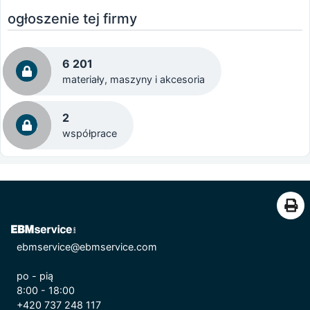
ogłoszenie tej firmy
6 201
materiały, maszyny i akcesoria
2
współprace
ebmservice@ebmservice.com
po - pią
8:00 - 18:00
+420 737 248 117