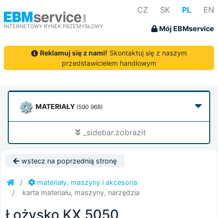
CZ
SK
PL
EN
INTERNETOWY RYNEK PRZEMYSŁOWY
Mój EBMservice
Reklamuj się z nami!
Skontaktuj się z naszym
przedstawicielem handlowym
MATERIAŁY
(590 968)
_sidebar.zobrazit
wstecz na poprzednią stronę
materiały, maszyny i akcesoria
karta materiału, maszyny, narzędzia
Łożysko KX 5050