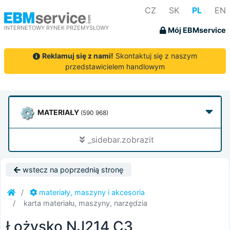
CZ
SK
PL
EN
INTERNETOWY RYNEK PRZEMYSŁOWY
Mój EBMservice
Reklamuj się z nami!
Skontaktuj się z naszym
przedstawicielem handlowym
MATERIAŁY
(590 968)
_sidebar.zobrazit
wstecz na poprzednią stronę
materiały, maszyny i akcesoria
karta materiału, maszyny, narzędzia
Łożysko NJ214 C3