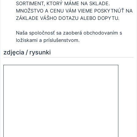
SORTIMENT, KTORÝ MÁME NA SKLADE.
MNOŽSTVO A CENU VÁM VIEME POSKYTNÚŤ NA
ZÁKLADE VÁŠHO DOTAZU ALEBO DOPYTU.
Naša spoločnosť sa zaoberá obchodovaním s
ložiskami a príslušenstvom.
zdjęcia / rysunki