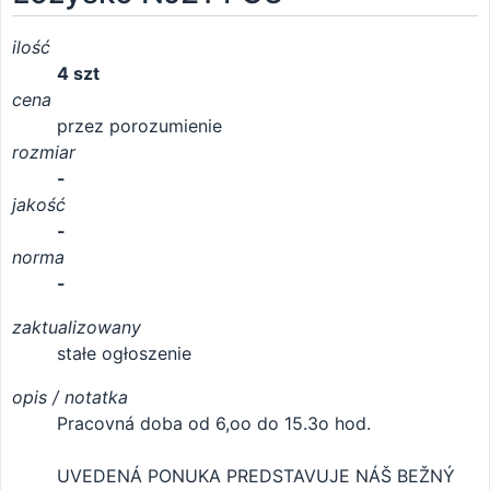
ilość
4 szt
cena
przez porozumienie
rozmiar
-
jakość
-
norma
-
zaktualizowany
stałe ogłoszenie
opis / notatka
Pracovná doba od 6,oo do 15.3o hod.
UVEDENÁ PONUKA PREDSTAVUJE NÁŠ BEŽNÝ