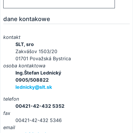
dane kontakowe
kontakt
SLT, sro
Zakvášov 1503/20
01701 Považská Bystrica
osoba kontaktowa
Ing.Štefan Lednický
0905/508822
lednicky@slt.sk
telefon
00421-42-432 5352
fax
00421-42-432 5346
email