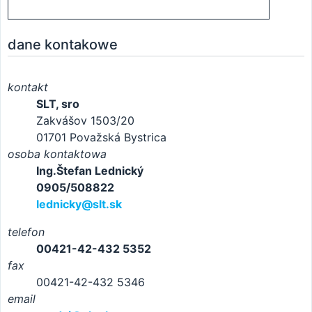
dane kontakowe
kontakt
SLT, sro
Zakvášov 1503/20
01701 Považská Bystrica
osoba kontaktowa
Ing.Štefan Lednický
0905/508822
lednicky@slt.sk
telefon
00421-42-432 5352
fax
00421-42-432 5346
email