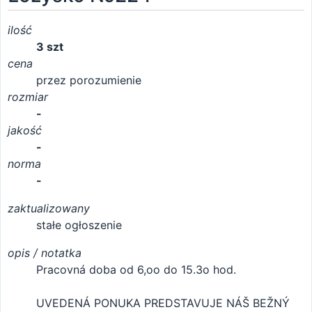
ilość
3 szt
cena
przez porozumienie
rozmiar
-
jakość
-
norma
-
zaktualizowany
stałe ogłoszenie
opis / notatka
Pracovná doba od 6,oo do 15.3o hod.
UVEDENÁ PONUKA PREDSTAVUJE NÁŠ BEŽNÝ