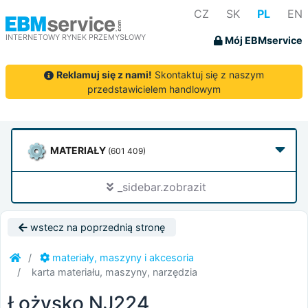
CZ
SK
PL
EN
INTERNETOWY RYNEK PRZEMYSŁOWY
Mój EBMservice
Reklamuj się z nami!
Skontaktuj się z naszym
przedstawicielem handlowym
MATERIAŁY
(601 409)
_sidebar.zobrazit
wstecz na poprzednią stronę
materiały, maszyny i akcesoria
karta materiału, maszyny, narzędzia
Łożysko NJ224