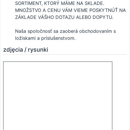
SORTIMENT, KTORÝ MÁME NA SKLADE.
MNOŽSTVO A CENU VÁM VIEME POSKYTNÚŤ NA
ZÁKLADE VÁŠHO DOTAZU ALEBO DOPYTU.
Naša spoločnosť sa zaoberá obchodovaním s
ložiskami a príslušenstvom.
zdjęcia / rysunki