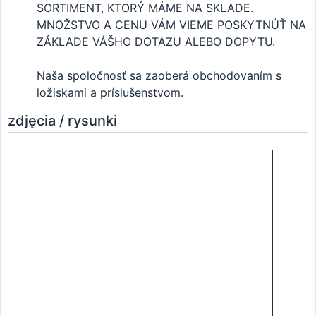
SORTIMENT, KTORÝ MÁME NA SKLADE.
MNOŽSTVO A CENU VÁM VIEME POSKYTNÚŤ NA
ZÁKLADE VÁŠHO DOTAZU ALEBO DOPYTU.
Naša spoločnosť sa zaoberá obchodovaním s
ložiskami a príslušenstvom.
zdjęcia / rysunki