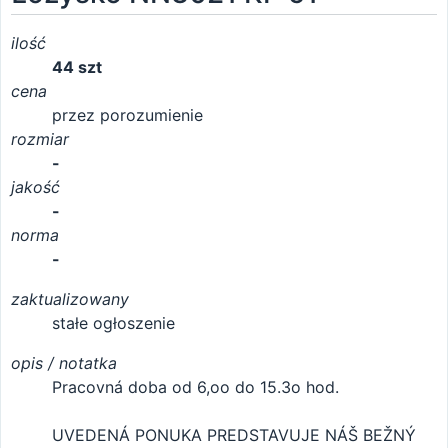
ilość
44 szt
cena
przez porozumienie
rozmiar
-
jakość
-
norma
-
zaktualizowany
stałe ogłoszenie
opis / notatka
Pracovná doba od 6,oo do 15.3o hod.
UVEDENÁ PONUKA PREDSTAVUJE NÁŠ BEŽNÝ