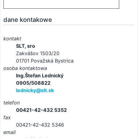
dane kontakowe
kontakt
SLT, sro
Zakvášov 1503/20
01701 Považská Bystrica
osoba kontaktowa
Ing.Štefan Lednický
0905/508822
lednicky@slt.sk
telefon
00421-42-432 5352
fax
00421-42-432 5346
email