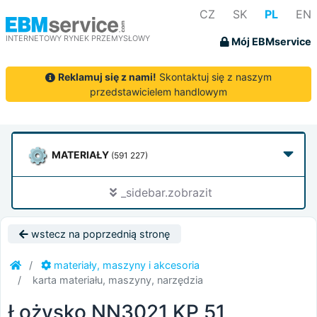
CZ
SK
PL
EN
INTERNETOWY RYNEK PRZEMYSŁOWY
Mój EBMservice
Reklamuj się z nami!
Skontaktuj się z naszym
przedstawicielem handlowym
MATERIAŁY
(591 227)
_sidebar.zobrazit
wstecz na poprzednią stronę
materiały, maszyny i akcesoria
karta materiału, maszyny, narzędzia
Łożysko NN3021 KP 51